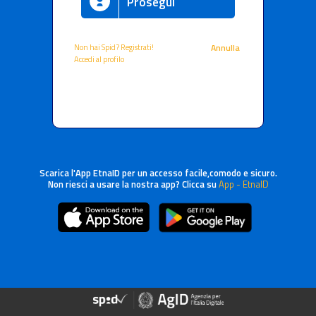
Prosegui
Non hai Spid? Registrati!
Annulla
Accedi al profilo
Scarica l'App EtnaID per un accesso facile,comodo e sicuro.
Non riesci a usare la nostra app? Clicca su
App - EtnaID