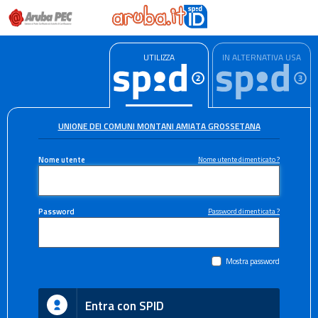
UTILIZZA
IN ALTERNATIVA USA
UNIONE DEI COMUNI MONTANI AMIATA GROSSETANA
Nome utente
Nome utente dimenticato ?
Password
Password dimenticata ?
Mostra password
Entra con SPID