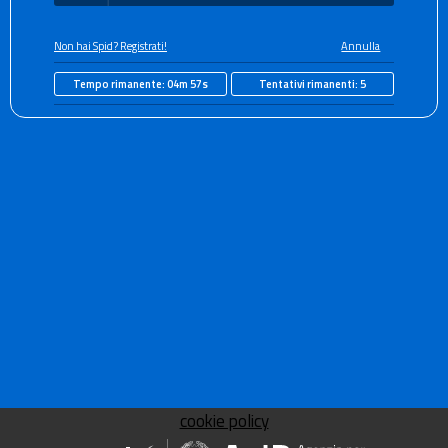
Non hai Spid? Registrati!
Annulla
Tempo rimanente:
04m 57s
Tentativi rimanenti:
5
cookie policy