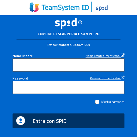
COMUNE DI SCARPERIA E SAN PIERO
Tempo rimanente:
0h:04m:56s
Nome utente
Nome utente dimenticato?
Password
Password dimenticata?
Mostra password
Entra con SPID