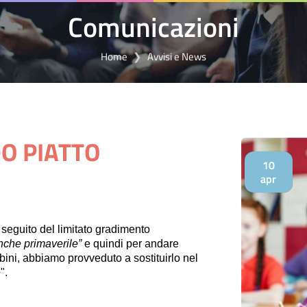
Comunicazioni
Home
Avvisi e News
O PIATTO
10
apr
seguito del limitato gradimento
anche primaverile”
e quindi per andare
ambini, abbiamo provveduto a sostituirlo nel
e
".