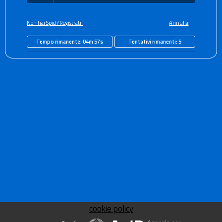
Non hai Spid? Registrati!
Annulla
Tempo rimanente:
04m 57s
Tentativi rimanenti:
5
cookie policy