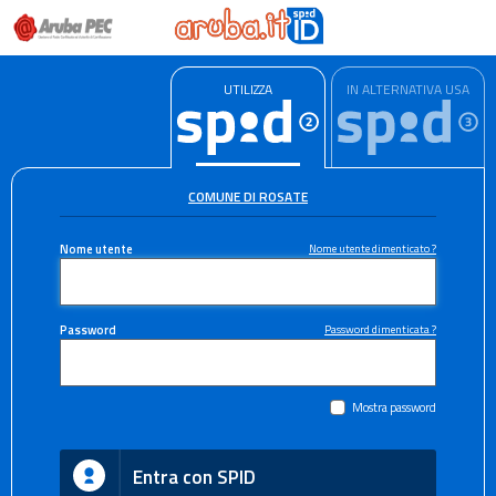
UTILIZZA
IN ALTERNATIVA USA
COMUNE DI ROSATE
Nome utente
Nome utente dimenticato ?
Password
Password dimenticata ?
Mostra password
Entra con SPID