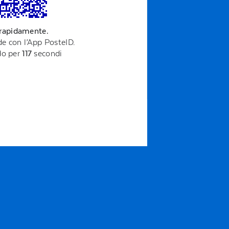
 rapidamente.
e con l’App PosteID.
ido per
117
secondi