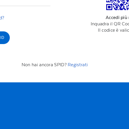
Accedi più
d?
Inquadra il QR Cod
Il codice è val
ID
Non hai ancora SPID?
Registrati