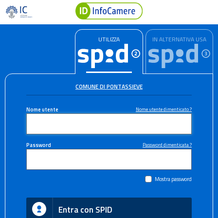
UTILIZZA
IN ALTERNATIVA USA
COMUNE DI PONTASSIEVE
Nome utente
Nome utente dimenticato ?
Password
Password dimenticata ?
Mostra password
Entra con SPID