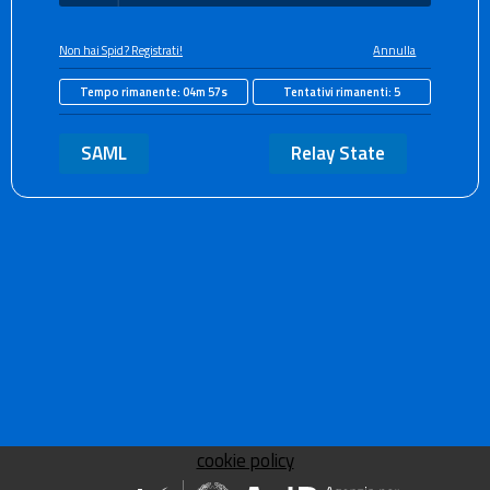
Non hai Spid? Registrati!
Annulla
Tempo rimanente:
04m 57s
Tentativi rimanenti:
5
SAML
Relay State
cookie policy