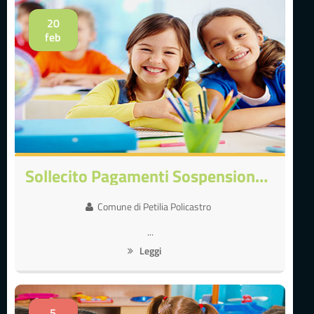
20
feb
Sollecito Pagamenti Sospensione Servizio
Comune di Petilia Policastro
...
Leggi
5