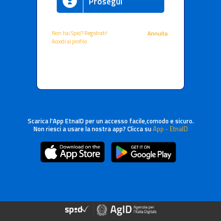
Prosegui
Non hai Spid? Registrati!
Annulla
Accedi al profilo
Scarica l'App EtnaID per un accesso facile,comodo e sicuro.
Non riesci a usare la nostra app? Clicca su
App - EtnaID