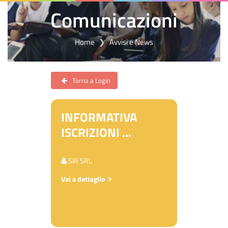
Comunicazioni
Home
Avvisi e News
Torna a Login
INFORMATIVA
ISCRIZIONI ...
SIR SRL
Vai a dettaglio