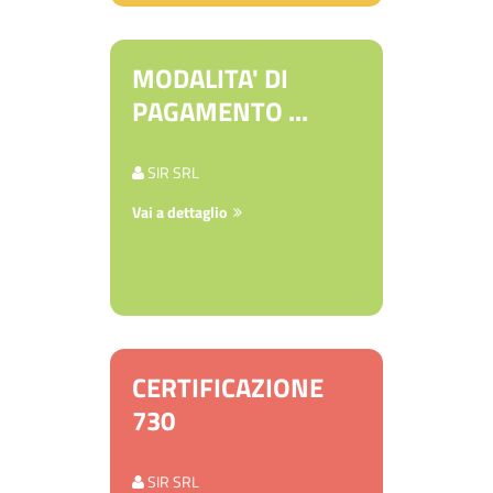
MODALITA' DI
PAGAMENTO ...
SIR SRL
Vai a dettaglio
CERTIFICAZIONE
730
SIR SRL