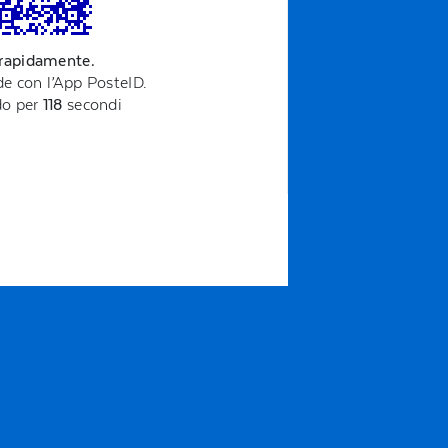
 rapidamente.
e con l’App PosteID.
ido per
117
secondi