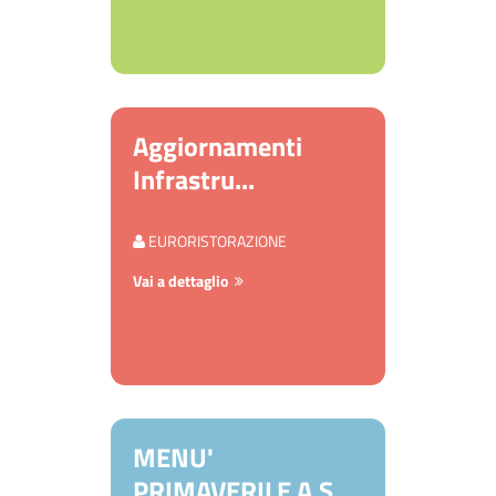
Aggiornamenti
Infrastru...
EURORISTORAZIONE
Vai a dettaglio
MENU'
PRIMAVERILE A.S.