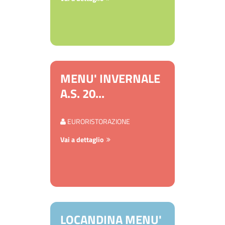
MENU' INVERNALE
A.S. 20...
EURORISTORAZIONE
Vai a dettaglio
LOCANDINA MENU'