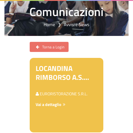
Comunicazioni
Home
Avvisi e News
Torna a Login
LOCANDINA
RIMBORSO A.S....
EURORISTORAZIONE S.R.L.
Vai a dettaglio