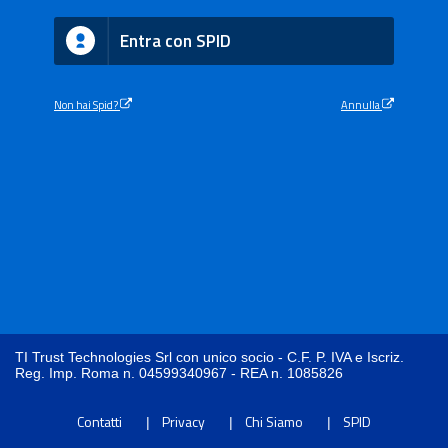
Entra con SPID
Non hai Spid?
Annulla
TI Trust Technologies Srl con unico socio - C.F. P. IVA e Iscriz.
Reg. Imp. Roma n. 04599340967 - REA n. 1085826
Contatti
Privacy
Chi Siamo
SPID