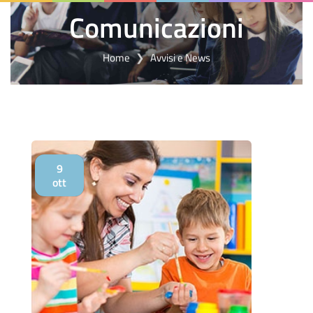
Comunicazioni
Home
Avvisi e News
9
ott