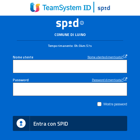
COMUNE DI LUINO
Tempo rimanente:
0h:04m:57s
Nome utente
Nome utente dimenticato?
Password
Password dimenticata?
Mostra password
Entra con SPID