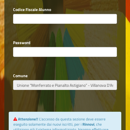
Codice Fiscale Alunno
Password
Comune
Attenzione!!
L'accesso da questa sezione deve essere
eseguito solamente dai nuovi iscritti, per i
Rinnovi
, che
utilizzano già il sistema informatizzato, bisogna effettuare