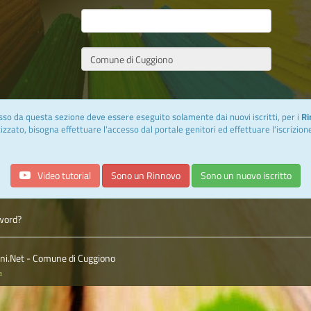
sso da questa sezione deve essere eseguito solamente dai nuovi iscritti, per i
Ri
izzato, bisogna effettuare l'accesso dal portale genitori ed effettuare l'iscrizion
Video tutorial
Sono un Rinnovo

sword?
ioni.Net - Comune di Cuggiono
a