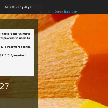
Powered by
Translate
il tasto
'Sono un nuovo
rd provvisoria ricevuta
cale, la Password fornita
SPID/CIE, inserire il
/27