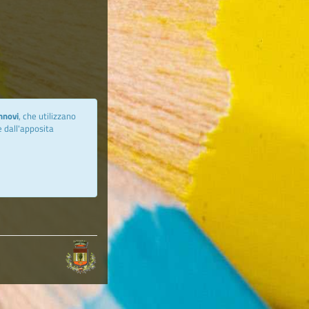
nnovi
, che utilizzano
e dall'apposita