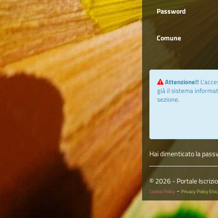
Password
Comune
Attenzione!!
L'acce
già il sistema informat
sezione.
Hai dimenticato la pas
© 2026 - Portale Iscriz
-
Cookie Policy
Privacy Policy Etic