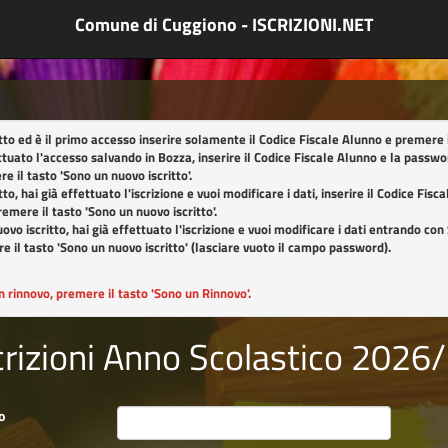
Comune di Cuggiono - ISCRIZIONI.NET
itto ed è il primo accesso inserire solamente il Codice Fiscale Alunno e premere 
ettuato l'accesso salvando in Bozza, inserire il Codice Fiscale Alunno e la passwo
re il tasto
'Sono un nuovo iscritto'
.
tto, hai già effettuato l'iscrizione e vuoi modificare i dati, inserire il Codice Fis
premere il tasto
'Sono un nuovo iscritto'
.
ovo iscritto, hai già effettuato l'iscrizione e vuoi modificare i dati entrando con 
e il tasto
'Sono un nuovo iscritto'
(lasciare vuoto il campo password).
n rinnovo, premere il tasto
'Sono un Rinnovo'
.
crizioni Anno Scolastico 2026
o