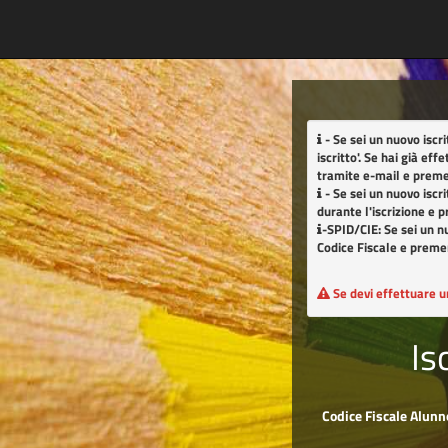
- Se sei un nuovo iscr
iscritto'
. Se hai già eff
tramite e-mail e preme
- Se sei un nuovo iscri
durante l'iscrizione e 
-SPID/CIE: Se sei un nu
Codice Fiscale e premer
Se devi effettuare u
Is
Codice Fiscale Alunn