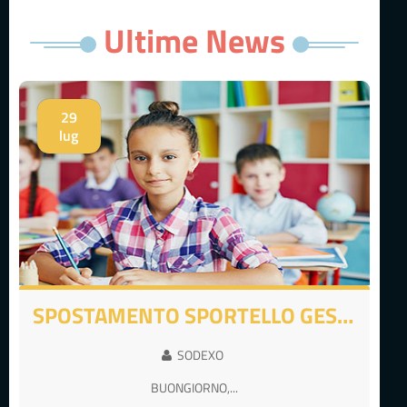
Ultime News
29
lug
SPOSTAMENTO SPORTELLO GESSATE
SODEXO
BUONGIORNO,...