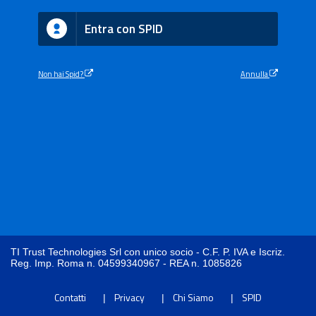
Entra con SPID
Non hai Spid?
Annulla
TI Trust Technologies Srl con unico socio - C.F. P. IVA e Iscriz.
Reg. Imp. Roma n. 04599340967 - REA n. 1085826
Contatti
Privacy
Chi Siamo
SPID