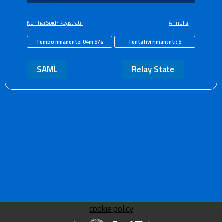
Non hai Spid? Registrati!
Annulla
Tempo rimanente:
04m 56s
Tentativi rimanenti:
5
SAML
Relay State
cookie policy