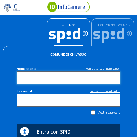
UTILIZZA
IN ALTERNATIVA USA
COMUNE DI CHIVASSO
Nome utente
Nome utente dimenticato ?
Password
Password dimenticata ?
Mostra password
Entra con SPID