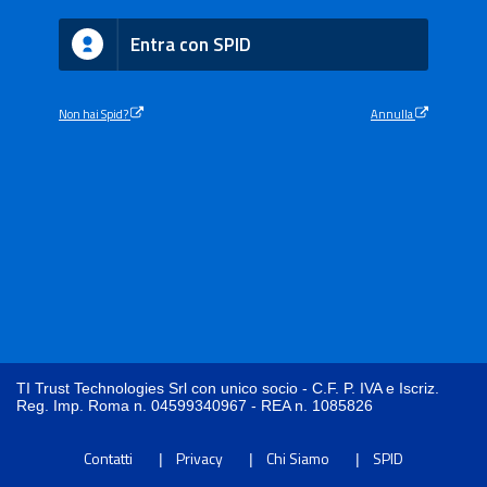
Entra con SPID
Non hai Spid?
Annulla
TI Trust Technologies Srl con unico socio - C.F. P. IVA e Iscriz.
Reg. Imp. Roma n. 04599340967 - REA n. 1085826
Contatti
Privacy
Chi Siamo
SPID