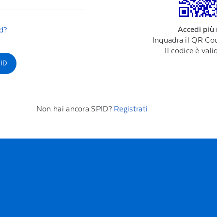
Accedi più
d?
Inquadra il QR Cod
Il codice è val
ID
Non hai ancora SPID?
Registrati