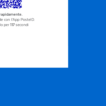
 rapidamente.
e con l’App PosteID.
ido per
117
secondi