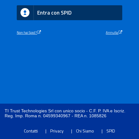
Entra con SPID
Non hai Spid?
Annulla
TI Trust Technologies Srl con unico socio - C.F. P. IVA e Iscriz.
Reg. Imp. Roma n. 04599340967 - REA n. 1085826
Contatti
Privacy
Chi Siamo
SPID