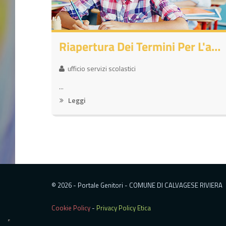
Riapertura Dei Termini Per L'assegnazione Dei Posti Residui Ai Servizi Scolastici Comunali - A.S. 2026/2027
ufficio servizi scolastici
...
Leggi
© 2026 - Portale Genitori - COMUNE DI CALVAGESE RIVIERA
Cookie Policy
-
Privacy Policy Etica
;
;