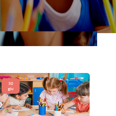
30
giu