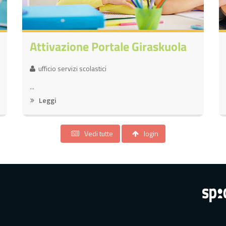
Attivazione Portale Giraskuola
ufficio servizi scolastici
...
Leggi
Vedi tutte
login