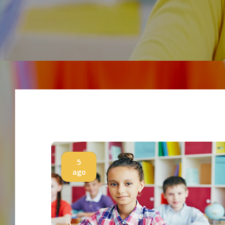
5
ago