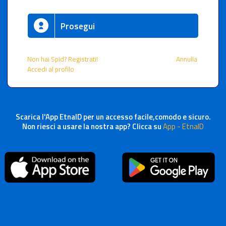
Prosegui
Non hai Spid? Registrati!
Annulla
Accedi al profilo
Scarica l'App EtnaID per un accesso facile,comodo e sicuro.
Non riesci a usare la nostra app? Clicca su
App - EtnaID